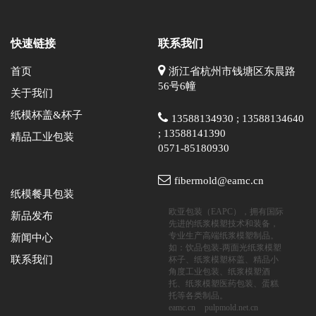
快速链接
联系我们
首页
浙江省杭州市钱塘区东晨路
56号6幢
关于我们
纸模杯盖&杯子
13588134930 ; 13588134640
; 13588141390
精品工业包装
0571-85180930
fibermold@eamc.cn
纸模餐具包装
欧亚包装（EAPC），拥有国际
新品发布
先进的纸浆模塑技术和装备，
专业生产高端纸浆模塑制品。
新闻中心
如：饮品包装-两面光纸浆模塑
联系我们
杯子、纸浆模塑杯盖、精品小
角度工业包装、纸浆模塑酒
托、纸浆模塑医药包装、蛋糕
托等各类制品。
eamc.cn
pulpmold.net.cn