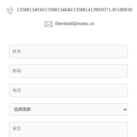
13588134930/13588134640/13588141390/0571-85180930
fibermold@eamc.cn